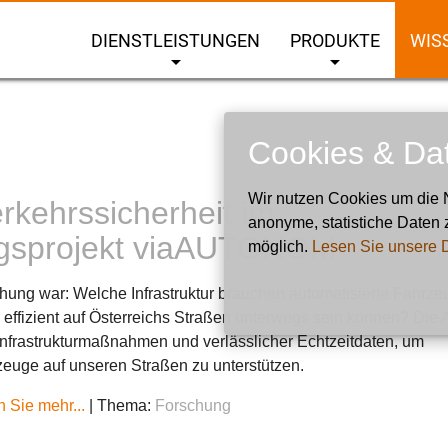
DIENSTLEISTUNGEN
PRODUKTE
WIS
arrow_drop_down
arrow_drop_down
Cookies & Da
Wir nutzen Cookies um die N
rkehrssicherheit im
anonyme, statistiche Daten 
gsprojekt viaAUTONOM
möglich.
Lesen Sie unsere 
hung war: Welche Infrastruktur brauchen automatisierte Fahrze
d effizient auf Österreichs Straßen unterwegs sein können? Die 
 Infrastrukturmaßnahmen und verlässlicher Echtzeitdaten, um
zeuge auf unseren Straßen zu unterstützen.
 Sie mehr...
|
Thema:
Forschung