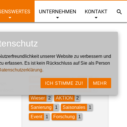
SENSWERTES
UNTERNEHMEN
KONTAKT
search
arrow_drop_down
arrow_drop_down
arrow_drop_down
tenschutz
utzerfreundlichkeit unserer Website zu verbessern und
zu erfassen. Es ist kein Rückschluss auf Sie als Person
Themen
Datenschutzerklärung.
Verkehrssicherheit
9
Recht
4
ICH STIMME ZU!
MEHR
uge,
Beschriftung
2
Markierung
2
Antwort:
Wieser
2
AKTION
2
Sanierung
1
Saisonales
1
Event
1
Forschung
1