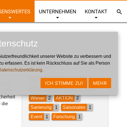
SENSWERTES
UNTERNEHMEN
KONTAKT
search
arrow_drop_down
arrow_drop_down
arrow_drop_down
tenschutz
utzerfreundlichkeit unserer Website zu verbessern und
zu erfassen. Es ist kein Rückschluss auf Sie als Person
Themen
Datenschutzerklärung.
Verkehrssicherheit
9
Recht
4
ICH STIMME ZU!
MEHR
 Risse
Beschriftung
2
Markierung
2
 Schäden
cherheit
Wieser
2
AKTION
2
 die
Sanierung
1
Saisonales
1
Event
1
Forschung
1