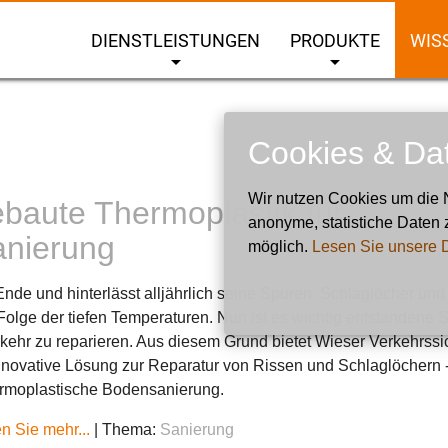
DIENSTLEISTUNGEN
PRODUKTE
WIS
arrow_drop_down
arrow_drop_down
Cookies & Da
Wir nutzen Cookies um die N
baute Thermoplastik für
anonyme, statistiche Daten 
anierung
möglich.
Lesen Sie unsere 
Ende und hinterlässt alljährlich seine Spuren. Schlaglöcher und
 Folge der tiefen Temperaturen. Nun ist es wichtig entstandene
rkehr zu reparieren. Aus diesem Grund bietet Wieser Verkehrssi
nnovative Lösung zur Reparatur von Rissen und Schlaglöchern -
rmoplastische Bodensanierung.
n Sie mehr...
|
Thema:
Sanierung