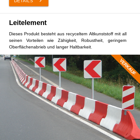
keyboard_arrow_right
DETAILS
Leitelement
Dieses Produkt besteht aus recyceltem Altkunststoff mit all
seinen Vorteilen wie Zähigkeit, Robustheit, geringem
Oberflächenabrieb und langer Haltbarkeit.
VERKAUF