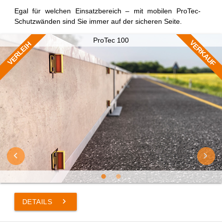
Egal für welchen Einsatzbereich – mit mobilen ProTec-
Schutzwänden sind Sie immer auf der sicheren Seite.
ProTec 100
VERKAUF
VERLEIH
keyboard_arrow_right
DETAILS