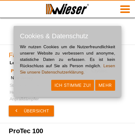
Leitwände
Cookies & Datenschutz
Wir nutzen Cookies um die Nutzerfreundlichkeit
unserer Website zu verbessern und anonyme,
Fahrzeug-Rückhaltesysteme
statistiche Daten zu erfassen. Es ist kein
Leitwände
Rückschluss auf Sie als Person möglich.
Lesen
ProTec 100
ProTec 120
Leitelement
Citybloc
Sie unsere Datenschutzerklärung.
New Jersey
ICH STIMME ZU!
MEHR
Stahlleitschienen und Zusatzausrüstung
Holzleitschienen
Anpralldämpfer
keyboard_arrow_left
ÜBERSICHT
ProTec 100