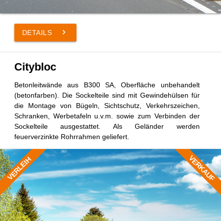
keyboard_arrow_right
DETAILS
Citybloc
Betonleitwände aus B300 SA, Oberfläche unbehandelt
(betonfarben). Die Sockelteile sind mit Gewindehülsen für
die Montage von Bügeln, Sichtschutz, Verkehrszeichen,
Schranken, Werbetafeln u.v.m. sowie zum Verbinden der
Sockelteile ausgestattet. Als Geländer werden
feuerverzinkte Rohrrahmen geliefert.
VERKAUF
VERLEIH