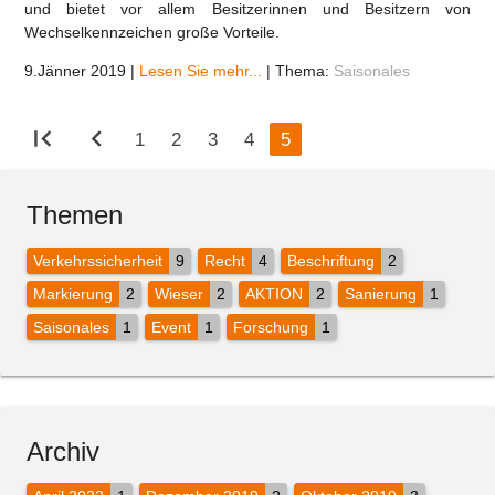
und bietet vor allem Besitzerinnen und Besitzern von
Wechselkennzeichen große Vorteile.
9.Jänner 2019
|
Lesen Sie mehr...
|
Thema:
Saisonales
first_page
chevron_left
1
2
3
4
5
Themen
Verkehrssicherheit
9
Recht
4
Beschriftung
2
Markierung
2
Wieser
2
AKTION
2
Sanierung
1
Saisonales
1
Event
1
Forschung
1
Archiv